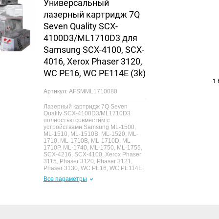
Универсальный
лазерный картридж 7Q
Seven Quality SCX-
4100D3/ML1710D3 для
Samsung SCX-4100, SCX-
4016, Xerox Phaser 3120,
WC PE16, WC PE114E (3k)
1 
Артикул:
AFSMML1710080
Лазерный картридж 7Q Seven
Quality SCX-4100D3/ML1710D3
полностью совместим с
устройствами Samsung ML-1500,
ML-1510, ML-1510B, ML-1520, ML-
1710, ML-1710B, ML-1710D, ML-
1710P, ML-1740, ML-1750, ML-1755,
SCX-4216, SCX-4100, Xerox Phaser
3115, Phaser 3120, Phaser 3121,
Phaser 3130, WC PE16, WC PE114E.
Все параметры